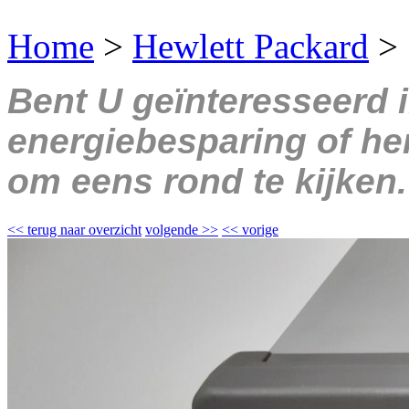
Home
>
Hewlett Packard
>
Bent U geïnteresseerd 
energiebesparing of her
om eens rond te kijken.
<<
terug naar overzicht
volgende
>>
<<
vorige