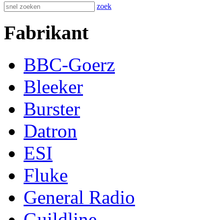
zoek
Fabrikant
BBC-Goerz
Bleeker
Burster
Datron
ESI
Fluke
General Radio
Guildline