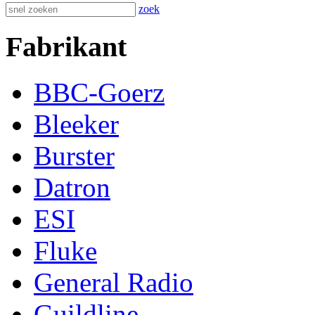
zoek
Fabrikant
BBC-Goerz
Bleeker
Burster
Datron
ESI
Fluke
General Radio
Guildline