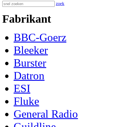
zoek
Fabrikant
BBC-Goerz
Bleeker
Burster
Datron
ESI
Fluke
General Radio
Guildline