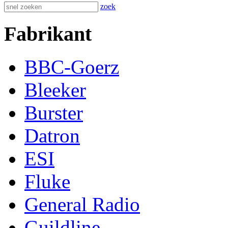
zoek
Fabrikant
BBC-Goerz
Bleeker
Burster
Datron
ESI
Fluke
General Radio
Guildline