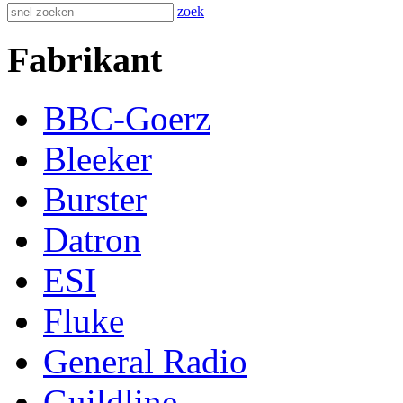
zoek
Fabrikant
BBC-Goerz
Bleeker
Burster
Datron
ESI
Fluke
General Radio
Guildline