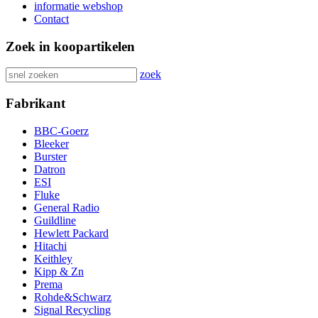
informatie webshop
Contact
Zoek in koopartikelen
zoek
Fabrikant
BBC-Goerz
Bleeker
Burster
Datron
ESI
Fluke
General Radio
Guildline
Hewlett Packard
Hitachi
Keithley
Kipp & Zn
Prema
Rohde&Schwarz
Signal Recycling