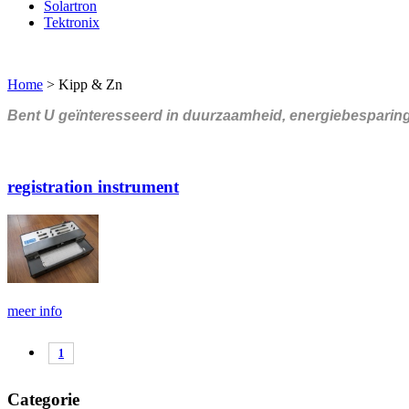
Solartron
Tektronix
Home
>
Kipp & Zn
Bent U geïnteresseerd in duurzaamheid, energiebesparing o
registration instrument
meer info
1
Categorie